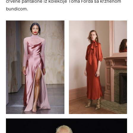
crvene pantalone iz kolekcije Toma Forda sa krznenom
bundicom.