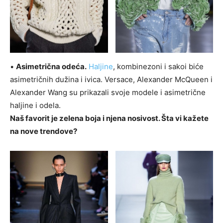
•
Asimetrična odeća.
Haljine
, kombinezoni i sakoi biće
asimetričnih dužina i ivica. Versace, Alexander McQueen i
Alexander Wang su prikazali svoje modele i asimetrične
haljine i odela.
Naš favorit je zelena boja i njena nosivost. Šta vi kažete
na nove trendove?