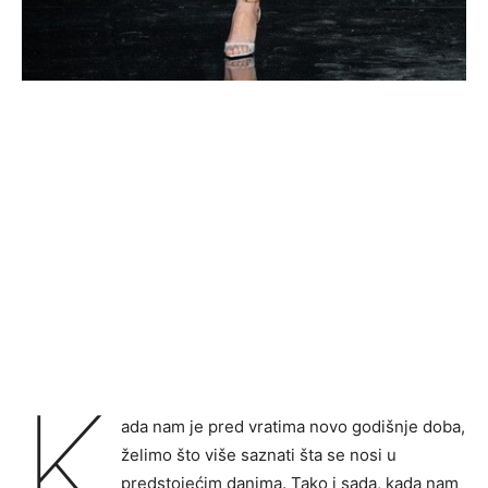
K
ada nam je pred vratima novo godišnje doba,
želimo što više saznati šta se nosi u
predstojećim danima. Tako i sada, kada nam