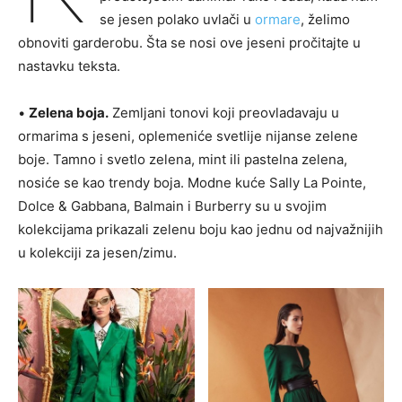
se jesen polako uvlači u
ormare
, želimo
obnoviti garderobu. Šta se nosi ove jeseni pročitajte u
nastavku teksta.
•
Zelena boja.
Zemljani tonovi koji preovladavaju u
ormarima s jeseni, oplemeniće svetlije nijanse zelene
boje. Tamno i svetlo zelena, mint ili pastelna zelena,
nosiće se kao trendy boja. Modne kuće Sally La Pointe,
Dolce & Gabbana, Balmain i Burberry su u svojim
kolekcijama prikazali zelenu boju kao jednu od najvažnijih
u kolekciji za jesen/zimu.