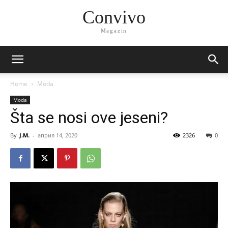
Convivo
Magazin
Home
Moda
Moda
Šta se nosi ove jeseni?
By
J.M.
-
април 14, 2020
2326
0