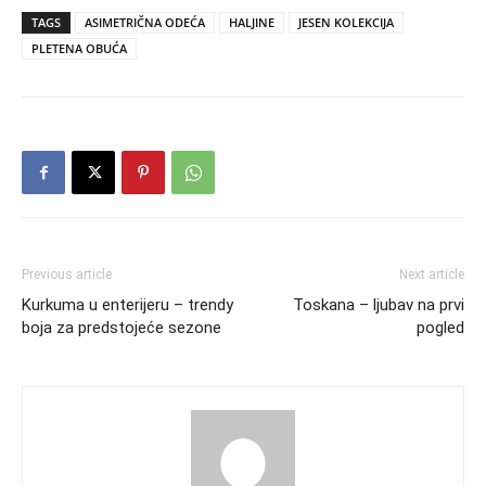
TAGS
ASIMETRIČNA ODEĆA
HALJINE
JESEN KOLEKCIJA
PLETENA OBUĆA
Previous article
Next article
Kurkuma u enterijeru – trendy
Toskana – ljubav na prvi
boja za predstojeće sezone
pogled