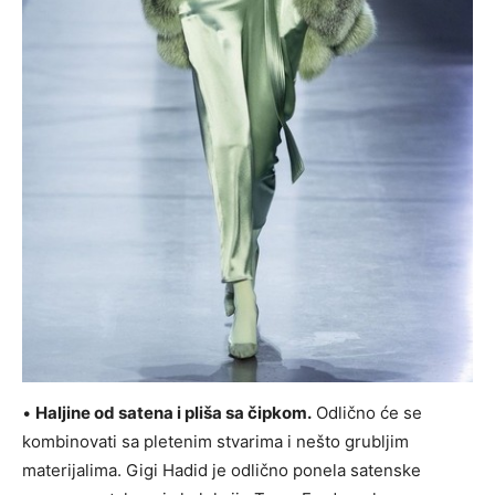
•
Haljine od satena i pliša sa čipkom.
Odlično će se
kombinovati sa pletenim stvarima i nešto grubljim
materijalima. Gigi Hadid je odlično ponela satenske