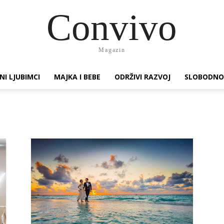
Convivo
Magazin
NI LJUBIMCI
MAJKA I BEBE
ODRŽIVI RAZVOJ
SLOBODNO