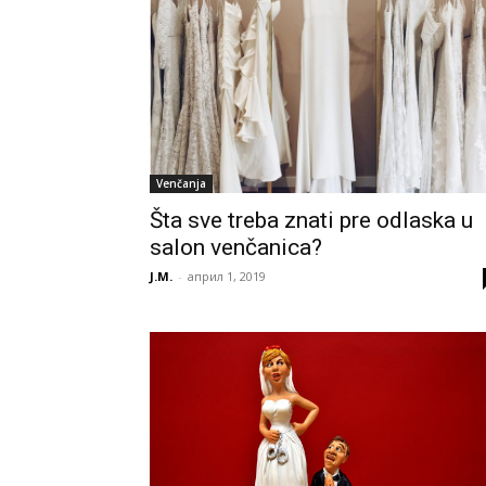
Venčanja
Šta sve treba znati pre odlaska u
salon venčanica?
J.M.
-
април 1, 2019