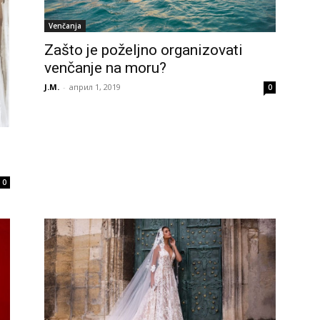
Venčanja
Zašto je poželjno organizovati
venčanje na moru?
J.M.
-
април 1, 2019
0
0