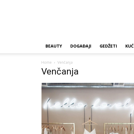
BEAUTY
DOGAĐAJI
GEDŽETI
KUĆ
Home
Venčanja
Venčanja