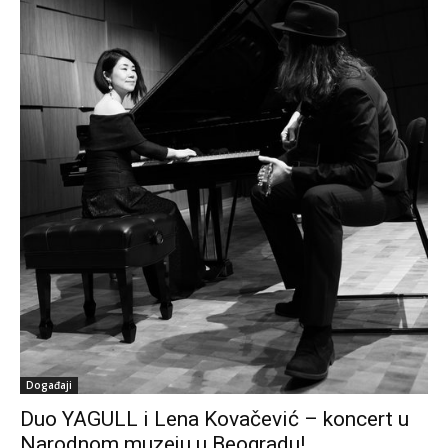
Događaji
Duo YAGULL i Lena Kovačević – koncert u
Narodnom muzeju u Beogradu!