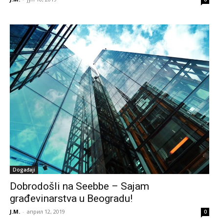
Događaji
Dobrodošli na Seebbe – Sajam
građevinarstva u Beogradu!
J.M.
-
април 12, 2019
0