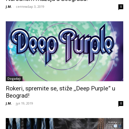
J.M.
-
септембар 3, 2019
0
Događaji
Rokeri, spremite se, stiže ,,Deep Purple” u
Beograd!
J.M.
-
јул 19, 2019
0