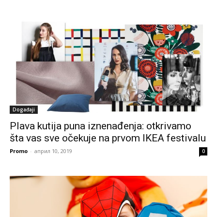
Događaji
Plava kutija puna iznenađenja: otkrivamo
šta vas sve očekuje na prvom IKEA festivalu
Promo
-
април 10, 2019
0