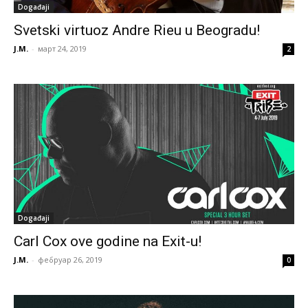
Događaji
Svetski virtuoz Andre Rieu u Beogradu!
J.M.
-
март 24, 2019
2
Događaji
Carl Cox ove godine na Exit-u!
J.M.
-
фебруар 26, 2019
0