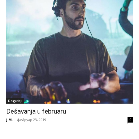
Događaji
Dešavanja u februaru
J.M.
-
фебруар 23, 2019
0