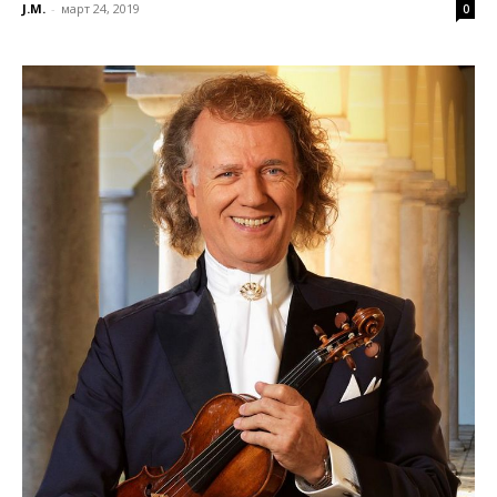
J.M.
-
март 24, 2019
0