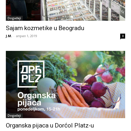
Događaji
Sajam kozmetike u Beogradu
J.M.
-
април 1, 2019
0
Događaji
Organska pijaca u Dorćol Platz-u