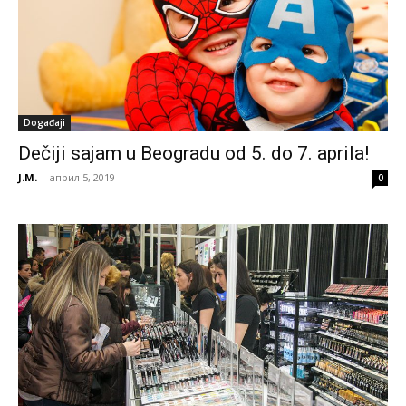
Događaji
Dečiji sajam u Beogradu od 5. do 7. aprila!
J.M.
-
април 5, 2019
0