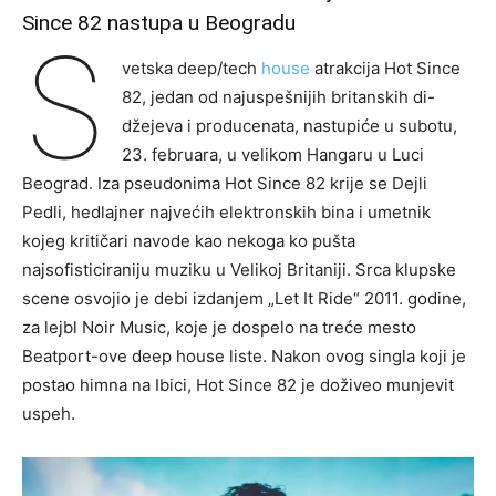
Since 82 nastupa u Beogradu
S
vetska deep/tech
house
atrakcija Hot Since
82, jedan od najuspešnijih britanskih di-
džejeva i producenata, nastupiće u subotu,
23. februara, u velikom Hangaru u Luci
Beograd. Iza pseudonima Hot Since 82 krije se Dejli
Pedli, hedlajner najvećih elektronskih bina i umetnik
kojeg kritičari navode kao nekoga ko pušta
najsofisticiraniju muziku u Velikoj Britaniji. Srca klupske
scene osvojio je debi izdanjem „Let It Ride“ 2011. godine,
za lejbl Noir Music, koje je dospelo na treće mesto
Beatport-ove deep house liste. Nakon ovog singla koji je
postao himna na Ibici, Hot Since 82 je doživeo munjevit
uspeh.