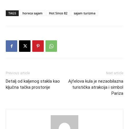
TAGS
horeca sajam
Hot Since 82
sajam turizma
Previous article
Next article
Detalj od kaljenog stakla kao
Ajfelova kula je nezaobilazna
ključna tačka prostorije
turistička atrakcija i simbol
Pariza