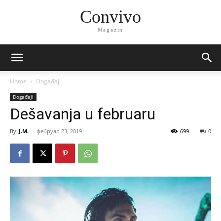
Convivo
Magazin
Home
Događaji
Događaji
Dešavanja u februaru
By
J.M.
-
фебруар 23, 2019
699
0