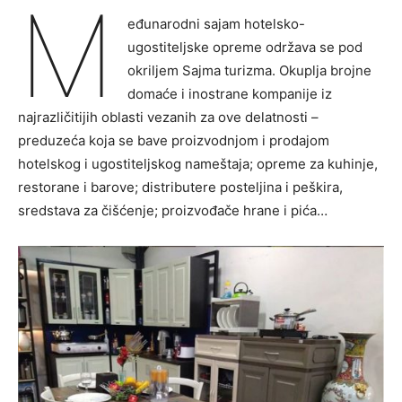
M
eđunarodni sajam hotelsko-
ugostiteljske opreme održava se pod
okriljem Sajma turizma. Okuplja brojne
domaće i inostrane kompanije iz
najrazličitijih oblasti vezanih za ove delatnosti –
preduzeća koja se bave proizvodnjom i prodajom
hotelskog i ugostiteljskog nameštaja; opreme za kuhinje,
restorane i barove; distributere posteljina i peškira,
sredstava za čišćenje; proizvođače hrane i pića…