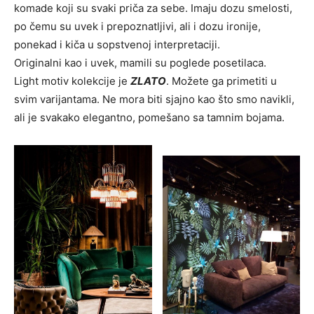
komade koji su svaki priča za sebe. Imaju dozu smelosti,
po čemu su uvek i prepoznatljivi, ali i dozu ironije,
ponekad i kiča u sopstvenoj interpretaciji.
Originalni kao i uvek, mamili su poglede posetilaca.
Light motiv kolekcije je
ZLATO
. Možete ga primetiti u
svim varijantama. Ne mora biti sjajno kao što smo navikli,
ali je svakako elegantno, pomešano sa tamnim bojama.