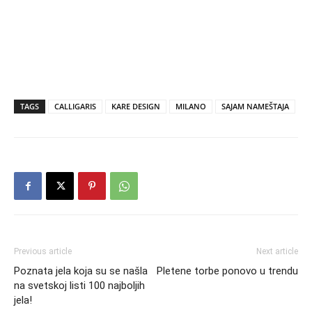
TAGS
CALLIGARIS
KARE DESIGN
MILANO
SAJAM NAMEŠTAJA
Previous article
Next article
Poznata jela koja su se našla
Pletene torbe ponovo u trendu
na svetskoj listi 100 najboljih
jela!