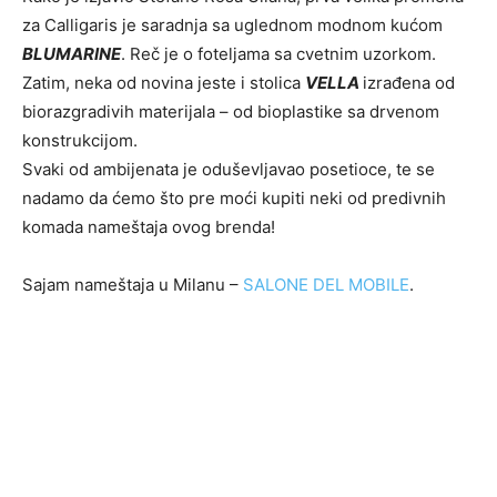
za Calligaris je saradnja sa uglednom modnom kućom
BLUMARINE
. Reč je o foteljama sa cvetnim uzorkom.
Zatim, neka od novina jeste i stolica
VELLA
izrađena od
biorazgradivih materijala – od bioplastike sa drvenom
konstrukcijom.
Svaki od ambijenata je oduševljavao posetioce, te se
nadamo da ćemo što pre moći kupiti neki od predivnih
komada nameštaja ovog brenda!
Sajam nameštaja u Milanu –
SALONE DEL MOBILE
.