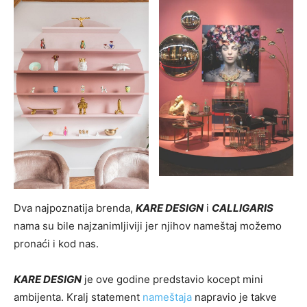
Dva najpoznatija brenda,
KARE DESIGN
i
CALLIGARIS
nama su bile najzanimljiviji jer njihov nameštaj možemo
pronaći i kod nas.
KARE DESIGN
je ove godine predstavio kocept mini
ambijenta. Kralj statement
nameštaja
napravio je takve