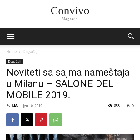
Convivo
Magazin
Home
Događaji
Događaji
Noviteti sa sajma nameštaja
u Milanu – SALONE DEL
MOBILE 2019.
By
J.M.
-
јун 10, 2019
858
0