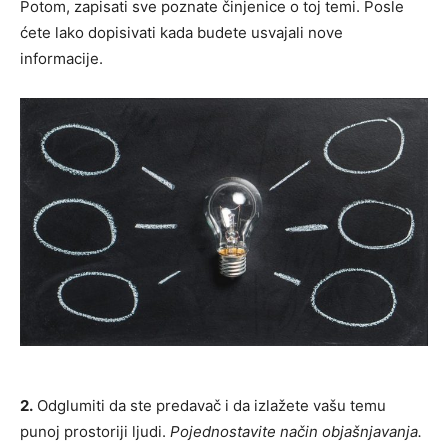
Potom, zapisati sve poznate činjenice o toj temi. Posle
ćete lako dopisivati kada budete usvajali nove
informacije.
2.
Odglumiti da ste predavač i da izlažete vašu temu
punoj prostoriji ljudi.
Pojednostavite način objašnjavanja.