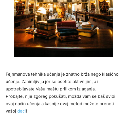
Fejnmanova tehnika učenja je znatno brža nego klasično
učenje. Zanimljivija jer se osetite aktivnijim, a i
upotrebljavate Vašu maštu prilikom izlaganja.
Probajte, nije zgoreg pokušati, možda vam se baš svidi
ovaj način učenja a kasnije ovaj metod možete preneti
vašoj
deci
!