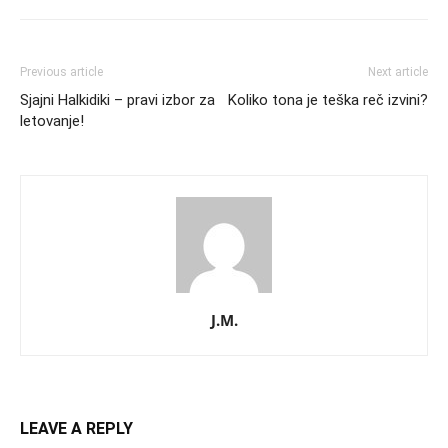
Previous article
Next article
Sjajni Halkidiki – pravi izbor za
Koliko tona je teška reč izvini?
letovanje!
J.M.
LEAVE A REPLY