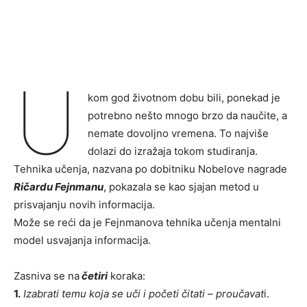
U
kom god životnom dobu bili, ponekad je
potrebno nešto mnogo brzo da naučite, a
nemate dovoljno vremena. To najviše
dolazi do izražaja tokom studiranja.
Tehnika učenja, nazvana po dobitniku Nobelove nagrade
Ričardu Fejnmanu
, pokazala se kao sjajan metod u
prisvajanju novih informacija.
Može se reći da je Fejnmanova tehnika učenja mentalni
model usvajanja informacija.
Zasniva se na
četiri
koraka:
1.
Izabrati temu koja se uči i početi čitati – proučavat
i.