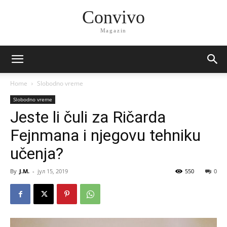
Convivo
Magazin
Home
Slobodno vreme
Slobodno vreme
Jeste li čuli za Ričarda
Fejnmana i njegovu tehniku
učenja?
By
J.M.
-
јул 15, 2019
550
0