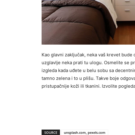
Kao glavni zaključak, neka vaš krevet bude ce
uzglavlje neka prati tu ulogu. Osmelite se pr
izgleda kada uđete u belu sobu sa decentnim 
tamno zelena i to u plišu. Takve boje odgov
pristupačnije koži ili tkanini. Izvolite pogled
SOURCE
unsplash.com, pexels.com