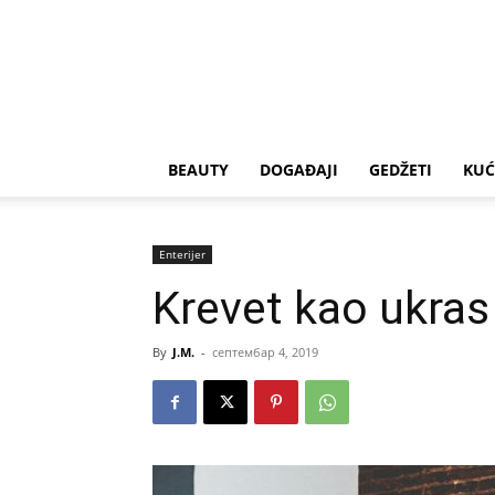
BEAUTY
DOGAĐAJI
GEDŽETI
KUĆ
Enterijer
Krevet kao ukras
By
J.M.
-
септембар 4, 2019