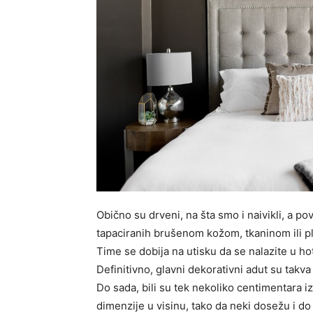
Obično su drveni, na šta smo i naivikli, a po
tapaciranih brušenom kožom, tkaninom ili p
Time se dobija na utisku da se nalazite u hot
Definitivno, glavni dekorativni adut su takva
Do sada, bili su tek nekoliko centimentara i
dimenzije u visinu, tako da neki dosežu i do 