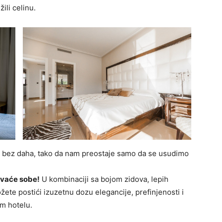
ili celinu.
ju bez daha, tako da nam preostaje samo da se usudimo
avaće sobe!
U kombinaciji sa bojom zidova, lepih
žete postići izuzetnu dozu elegancije, prefinjenosti i
om hotelu.