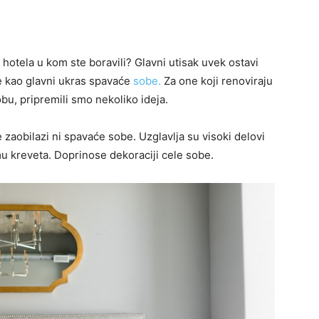
otela u kom ste boravili? Glavni utisak uvek ostavi
je kao glavni ukras spavaće
sobe.
Za one koji renoviraju
obu, pripremili smo nekoliko ideja.
zaobilazi ni spavaće sobe. Uzglavlja su visoki delovi
rmu kreveta. Doprinose dekoraciji cele sobe.