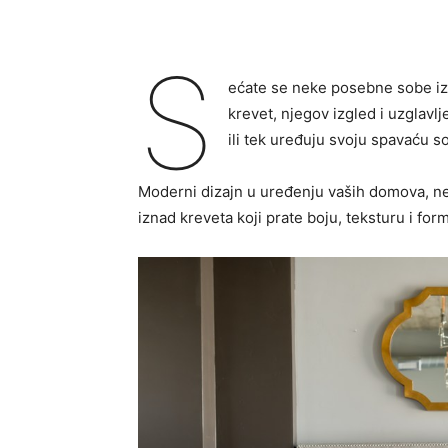
S
ećate se neke posebne sobe iz h
krevet, njegov izgled i uzglavl
ili tek uređuju svoju spavaću s
Moderni dizajn u uređenju vaših domova, ne 
iznad kreveta koji prate boju, teksturu i fo