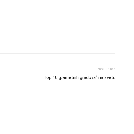
Next article
Top 10 „pametnih gradova“ na svetu