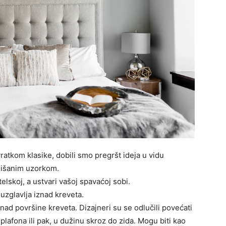
vratkom klasike, dobili smo pregršt ideja u vidu
lišanim uzorkom.
elskoj, a ustvari vašoj spavaćoj sobi.
 uzglavlja iznad kreveta.
znad površine kreveta. Dizajneri su se odlučili povećati
plafona ili pak, u dužinu skroz do zida. Mogu biti kao