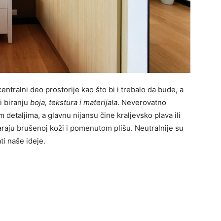
ntralni deo prostorije kao što bi i trebalo da bude, a
i biranju
boja, tekstura i materijala
. Neverovatno
detaljima, a glavnu nijansu čine kraljevsko plava ili
araju brušenoj koži i pomenutom plišu. Neutralnije su
ati naše ideje.