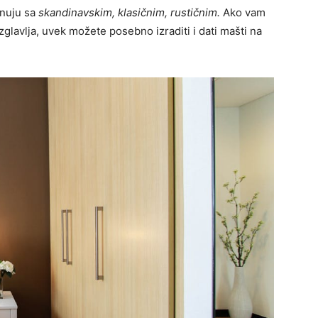
inuju sa
skandinavskim, klasičnim, rustičnim.
Ako vam
lavlja, uvek možete posebno izraditi i dati mašti na