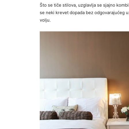
Što se tiče stilova, uzglavlja se sjajno komb
se neki krevet dopada bez odgovarajućeg uzg
volju.