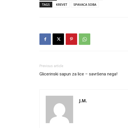
TAGS
KREVET
SPAVACA SOBA
Previous article
Glicerinski sapun za lice – savršena nega!
J.M.