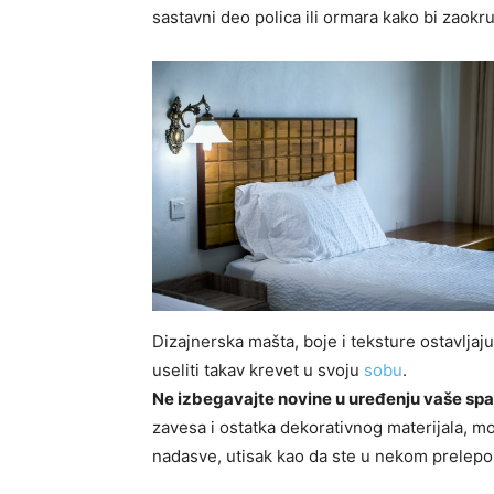
sastavni deo polica ili ormara kako bi zaokruž
Dizajnerska mašta, boje i teksture ostavlja
useliti takav krevet u svoju
sobu
.
Ne izbegavajte novine u uređenju vaše sp
zavesa i ostatka dekorativnog materijala, mo
nadasve, utisak kao da ste u nekom prelep