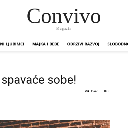
Convivo
Magazin
NI LJUBIMCI
MAJKA I BEBE
ODRŽIVI RAZVOJ
SLOBODN
 spavaće sobe!
1547
0