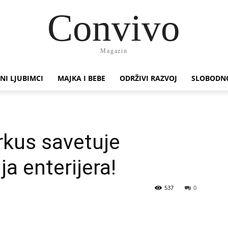
Convivo
Magazin
NI LJUBIMCI
MAJKA I BEBE
ODRŽIVI RAZVOJ
SLOBODN
rkus savetuje
 enterijera!
537
0