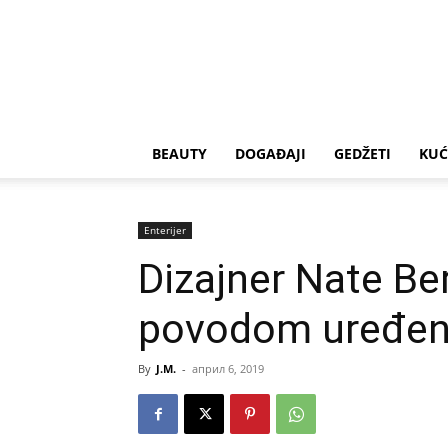
BEAUTY
DOGAĐAJI
GEDŽETI
KUĆ
Enterijer
Dizajner Nate Be
povodom uređenja
By
J.M.
-
април 6, 2019