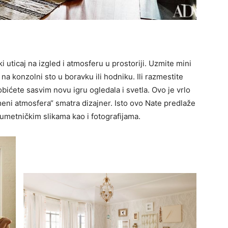
i uticaj na izgled i atmosferu u prostoriji. Uzmite mini
na konzolni sto u boravku ili hodniku. Ili razmestite
bićete sasvim novu igru ogledala i svetla. Ovo je vrlo
meni atmosfera“ smatra dizajner. Isto ovo Nate predlaže
 umetničkim slikama kao i fotografijama.