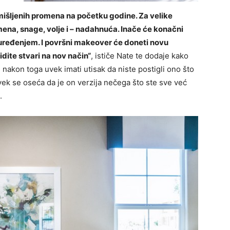
mišljenih promena na početku godine. Za velike
mena, snage, volje i – nadahnuća. Inače će konačni
ni uređenjem. I površni makeover će doneti novu
idite stvari na nov način“
, ističe Nate te dodaje kako
 nakon toga uvek imati utisak da niste postigli ono što
vek se oseća da je on verzija nečega što ste sve već
.