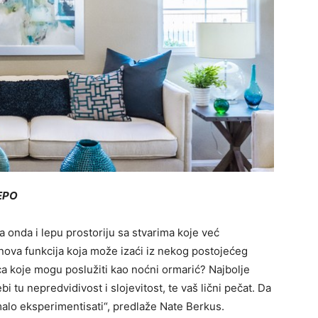
EPO
a onda i lepu prostoriju sa stvarima koje već
a nova funkcija koja može izaći iz nekog postojećeg
ca koje mogu poslužiti kao noćni ormarić? Najbolje
i tu nepredvidivost i slojevitost, te vaš lični pečat. Da
 malo eksperimentisati“, predlaže Nate Berkus.