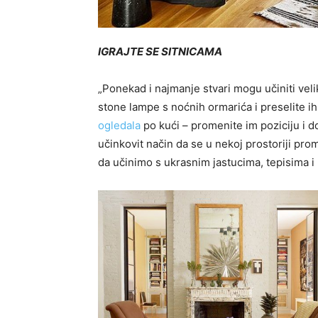
IGRAJTE SE SITNICAMA
„Ponekad i najmanje stvari mogu učiniti velik
stone lampe s noćnih ormarića i preselite ih 
ogledala
po kući – promenite im poziciju i do
učinkovit način da se u nekoj prostoriji pro
da učinimo s ukrasnim jastucima, tepisima i