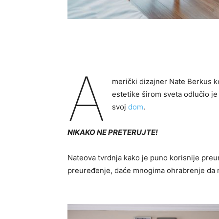
A
merički dizajner Nate Berkus ko
estetike širom sveta odlučio je 
svoj
dom
.
NIKAKO NE PRETERUJTE!
Nateova tvrdnja kako je puno korisnije preu
preuređenje, daće mnogima ohrabrenje da 