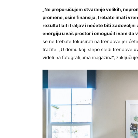
„
Ne preporučujem stvaranje velikih, nepro
promene, osim finansija, trebate imati vre
rezultat biti traljav i nećete biti zadovolj
energiju u vaš prostor i omogućiti vam da v
se ne trebate fokusirati na trendove jer ćete
tražite. „U domu koji slepo sledi trendove u
videli na fotografijama magazina“, zaključuje