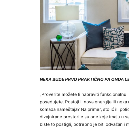
NEKA BUDE PRVO PRAKTIČNO PA ONDA L
„Proverite možete li napraviti funkcionalnu, 
posedujete. Postoji li nova energija ili nek
komada nameštaja? Na primer, stolić ili poli
dizajnirane prostorije su one koje imaju u seb
biste to postigli, potrebno je biti odvažan i