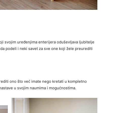
ji svojim uređenjima enterijera oduševljava ljubitelje
da podeli i neki savet za sve one koji žele preurediti
rediti ono što već imate nego kretati u kompletno
nastave u svojim naumima i mogućnostima.