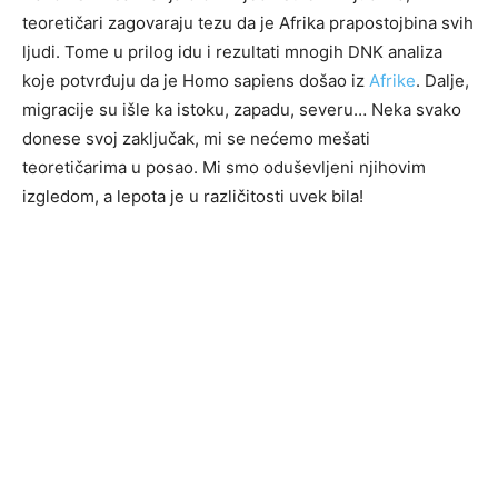
teoretičari zagovaraju tezu da je Afrika prapostojbina svih
ljudi. Tome u prilog idu i rezultati mnogih DNK analiza
koje potvrđuju da je Homo sapiens došao iz
Afrike
. Dalje,
migracije su išle ka istoku, zapadu, severu… Neka svako
donese svoj zaključak, mi se nećemo mešati
teoretičarima u posao. Mi smo oduševljeni njihovim
izgledom, a lepota je u različitosti uvek bila!