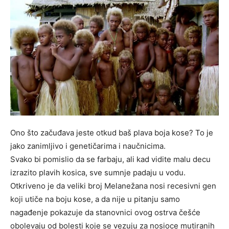
Ono što začuđava jeste otkud baš plava boja kose? To je
jako zanimljivo i genetičarima i naučnicima.
Svako bi pomislio da se farbaju, ali kad vidite malu decu
izrazito plavih kosica, sve sumnje padaju u vodu.
Otkriveno je da veliki broj Melanežana nosi recesivni gen
koji utiče na boju kose, a da nije u pitanju samo
nagađenje pokazuje da stanovnici ovog ostrva češće
obolevaju od bolesti koje se vezuju za nosioce mutiranih