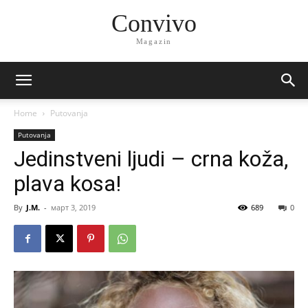
Convivo
Magazin
Home
Putovanja
Putovanja
Jedinstveni ljudi – crna koža,
plava kosa!
By
J.M.
-
март 3, 2019
689
0