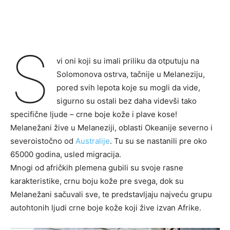
S
vi oni koji su imali priliku da otputuju na
Solomonova ostrva, tačnije u Melaneziju,
pored svih lepota koje su mogli da vide,
sigurno su ostali bez daha videvši tako
specifične ljude – crne boje kože i plave kose!
Melanežani žive u Melaneziji, oblasti Okeanije severno i
severoistočno od
Australije
. Tu su se nastanili pre oko
65000 godina, usled migracija.
Mnogi od afričkih plemena gubili su svoje rasne
karakteristike, crnu boju kože pre svega, dok su
Melanežani sačuvali sve, te predstavljaju najveću grupu
autohtonih ljudi crne boje kože koji žive izvan Afrike.