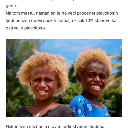
gena.
Na tom mestu, nastanjen je najveći procenat plavokosih
ljudi od svih neevropskih zemalja – čak 10% stanovnika
ostrva je plavokoso.
Nakon svih saznanja o ovim jedinstvenim ljudima,