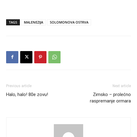
TAGS
MALENEZIJA
SOLOMONOVA OSTRVA
Previous article
Next article
Halo, halo! 80e zovu!
Zimsko – prolećno
raspremanje ormara