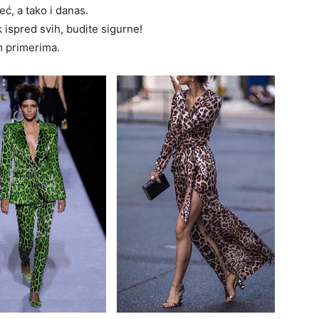
ć, a tako i danas.
 ispred svih, budite sigurne!
m primerima.