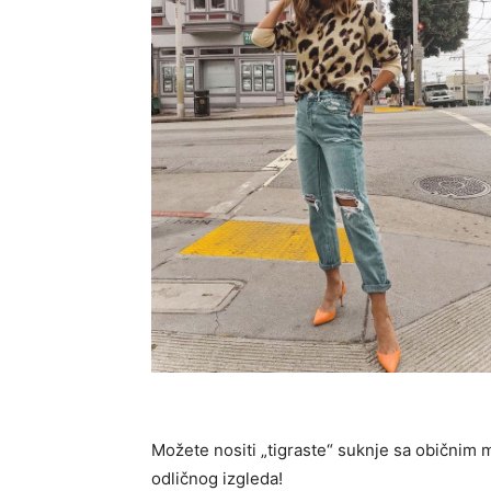
Možete nositi „tigraste“ suknje sa običnim ma
odličnog izgleda!