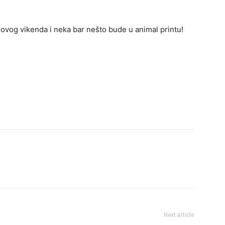
vog vikenda i neka bar nešto bude u animal printu!
Next article