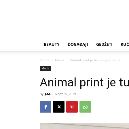
BEAUTY
DOGAĐAJI
GEDŽETI
KUĆ
Home
Moda
Animal print je tu i ovog proleća!
Moda
Animal print je t
By
J.M.
-
март 30, 2019