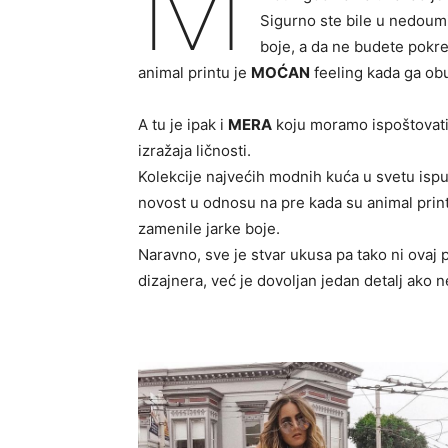
M
Sigurno ste bile u nedoumici
boje, a da ne budete pokr
animal printu je
MOĆAN
feeling kada ga ob
A tu je ipak i
MERA
koju moramo ispoštovati
izražaja ličnosti.
Kolekcije najvećih modnih kuća u svetu ispu
novost u odnosu na pre kada su animal print
zamenile jarke boje.
Naravno, sve je stvar ukusa pa tako ni ovaj
dizajnera, već je dovoljan jedan detalj ako n