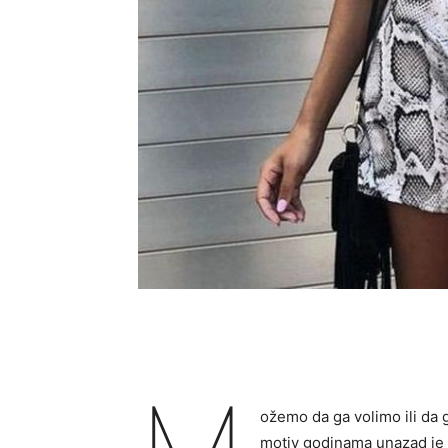
ožemo da ga volimo ili da g
motiv godinama unazad je