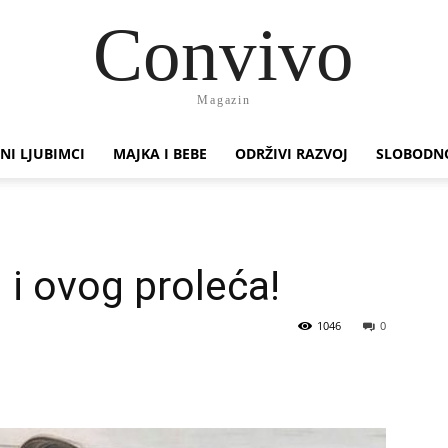
Convivo
Magazin
NI LJUBIMCI
MAJKA I BEBE
ODRŽIVI RAZVOJ
SLOBODN
u i ovog proleća!
1046
0