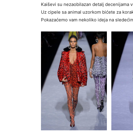
Kaiševi su nezaobilazan detalj decenijama ve
Uz cipele sa animal uzorkom bićete za korak
Pokazaćemo vam nekoliko ideja na sledeći