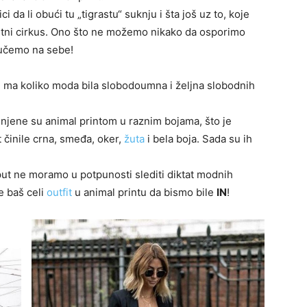
 da li obući tu „tigrastu“ suknju i šta još uz to, koje
etni cirkus. Ono što ne možemo nikako da osporimo
učemo na sebe!
 ma koliko moda bila slobodoumna i željna slobodnih
njene su animal printom u raznim bojama, što je
 činile crna, smeđa, oker,
žuta
i bela boja. Sada su ih
 put ne moramo u potpunosti slediti diktat modnih
e baš celi
outfit
u animal printu da bismo bile
IN
!