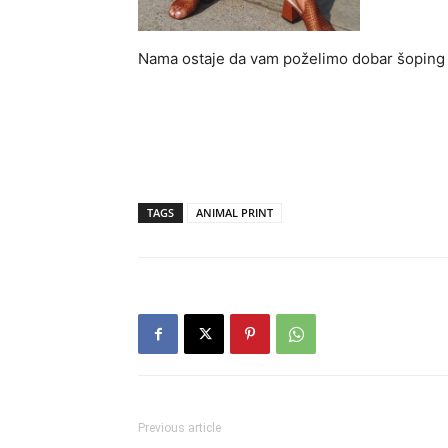
Nama ostaje da vam poželimo dobar šoping o
TAGS
ANIMAL PRINT
Previous article