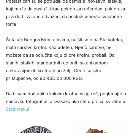
Poslastičari su se potrudili da osmisle inovativni slatkiš,
koji može da posluži i kao poklon za rođendan, poklon za
prvi dejt i za one odvažne, da posluži umesto svadbene
torte.
Šetajući Beogradskim ulicama, naišli smo na Slatkoteku,
malo carstvo krofni. Kad uđete u Njeno carstvo, ne
možete da se odlučite koju bi pre krofnu probali. Od
slanih, slatkih, standardnih do onih sa unikatnom
dekoracijom ili krofnom po želji. Cene su jako
pristupačne, od 90 RSD do 300 RSD.
Da bi vam dočarali o kakvim krofnama je reč, pogledajte u
nastavku fotografije, a svakako ako ste u prilici, svratite u
Slatkoteku
!