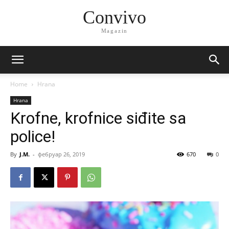
Convivo
Magazin
Home
Hrana
Hrana
Krofne, krofnice siđite sa
police!
By
J.M.
-
фебруар 26, 2019
670
0