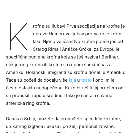
K
rofne su ljubav! Prva asocijacija na krofne je
upravo Homerova ljubav prema roze krofni.
Iako Njeno veličanstvo krofna potiče još od
Starog Rima i Antičke Grčke, za Evropu je
specifična punjena krofna koja se još naziva i Berliner,
dok je ring krofna ili krofna sa rupom specifična za
Ameriku. Holandski imigranti su krofnu doneli u Ameriku.
Tada su počeli da dodaju više
jaja
u
testo
i ono im je
često ostajalo nedopečeno. Kako bi rešili taj problem oni
su probušili rupu u sredini. I tako je nastala čuvena
americka ring krofna.
Danas u Srbiji, možete da pronađete specifične krofne,
unikatnog izgleda i ukusa i po želji personalizovane.