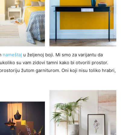
an
nameštaj
u željenoj boji. Mi smo za varijantu da
 ukoliko su vam zidovi tamni kako bi otvorili prostor.
rostoriju žutom garniturom. Oni koji nisu toliko hrabri,