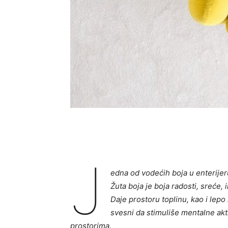
J
edna od vodećih boja u enterije
Žuta boja je boja radosti, sreće, 
Daje prostoru toplinu, kao i lepo
svesni da stimuliše mentalne akti
prostorima.