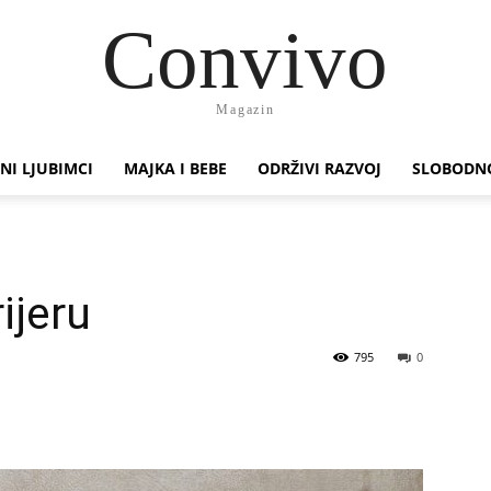
Convivo
Magazin
NI LJUBIMCI
MAJKA I BEBE
ODRŽIVI RAZVOJ
SLOBODN
ijeru
795
0