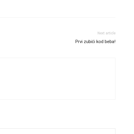
Next article
Prvi zubići kod beba!