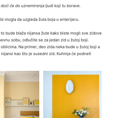
 doći će do uznemirenja ljudi koji tu borave.
bi mogla da uzgleda žuta boja u enterijeru.
a to bude blaža nijansa žute kako biste mogli sve zidove
dnevnu sobu, odlučite se za jedan zid u žutoj boji.
i oblicima. Na primer, deo zida neka bude u žutoj boji a
j nijansi kao što je susedni zid. Kuhinja će podneti