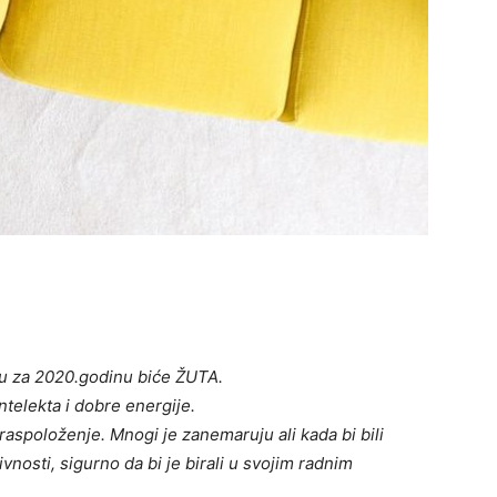
ru za 2020.godinu biće ŽUTA.
intelekta i dobre energije.
 raspoloženje. Mnogi je zanemaruju ali kada bi bili
vnosti, sigurno da bi je birali u svojim radnim