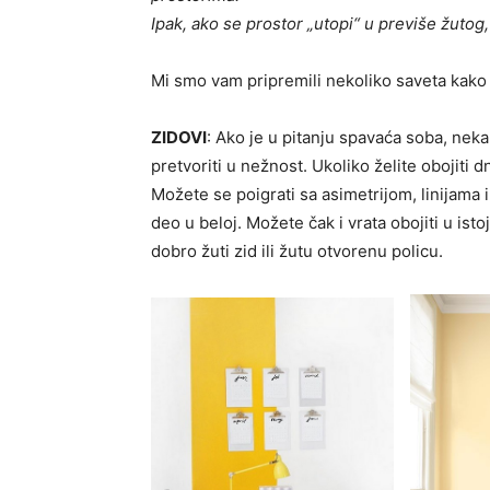
Ipak, ako se prostor „utopi“ u previše žutog,
Mi smo vam pripremili nekoliko saveta kako 
ZIDOVI
: Ako je u pitanju spavaća soba, nek
pretvoriti u nežnost. Ukoliko želite obojiti 
Možete se poigrati sa asimetrijom, linijama 
deo u beloj. Možete čak i vrata obojiti u isto
dobro žuti zid ili žutu otvorenu policu.