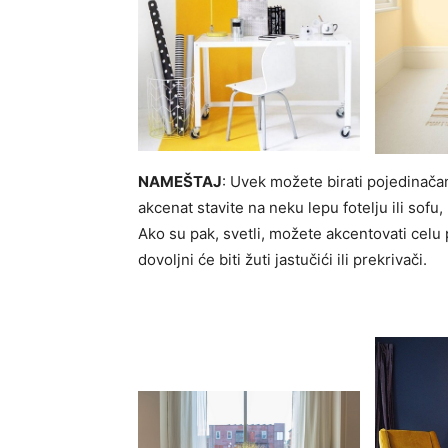
NAMEŠTAJ
: Uvek možete birati pojedinač
akcenat stavite na neku lepu fotelju ili sofu,
Ako su pak, svetli, možete akcentovati celu p
dovoljni će biti žuti jastučići ili prekrivači.