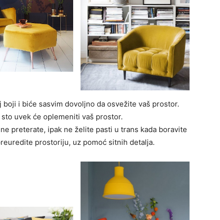
j boji i biće sasvim dovoljno da osvežite vaš prostor.
i sto uvek će oplemeniti vaš prostor.
ne preterate, ipak ne želite pasti u trans kada boravite
euredite prostoriju, uz pomoć sitnih detalja.