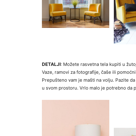
DETALJI
: Možete rasvetna tela kupiti u žuto
Vaze, ramovi za fotografije, čaše ili pomoćn
Prepušteno vam je mašti na volju. Pazite da 
u svom prostoru. Vrlo malo je potrebno da pr