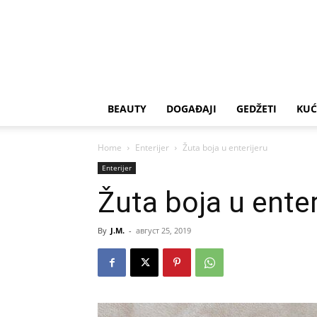
BEAUTY
DOGAĐAJI
GEDŽETI
KUĆ
Home
Enterijer
Žuta boja u enterijeru
Enterijer
Žuta boja u enter
By
J.M.
-
август 25, 2019