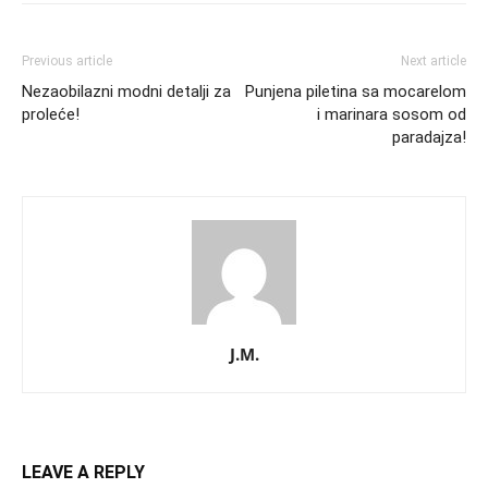
Previous article
Next article
Nezaobilazni modni detalji za
Punjena piletina sa mocarelom
proleće!
i marinara sosom od
paradajza!
J.M.
LEAVE A REPLY