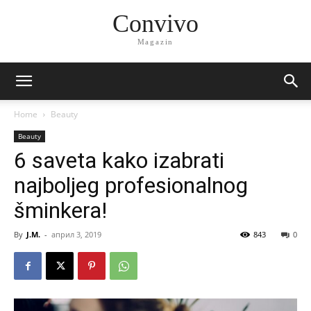
Convivo
Magazin
Home
Beauty
Beauty
6 saveta kako izabrati
najboljeg profesionalnog
šminkera!
By
J.M.
-
април 3, 2019
843
0