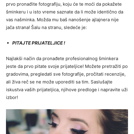
prvo pronađite fotografiju, koju će te moći da pokažete
šminkeru i u isto vreme saznate da li može identično da
vas našminka. Možda mu baš nanošenje ajlajnera nije
jača strana! Šalu na stranu, sledeće je:
PITAJTE PRIJATELJICE !
Najlakši način da pronađete profesionalnog šminkera
jeste da prvo pitate svoje prijateljice! Možete pretražiti po
gradovima, pregledati sve fotografije, pročitati recenzije,
ali živa reč se ne može uporediti sa tim. Saslušajte
iskustva vaših prijateljica, njihove predloge i napravite uži
izbor!