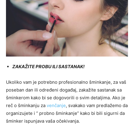
ZAKAŽITE PROBU ILI SASTANAK!
Ukoliko vam je potrebno profesionalno šminkanje, za vaš
poseban dan ili određeni događaj, zakažite sastanak sa
šminkerom kako bi se dogovorili o svim detaljima. Ako je
reč o šminkanju za
venčanje
, svakako vam predlažemo da
organizujete i “ probno šminkanje” kako bi bili sigurni da
šminker ispunjava vaša očekivanja.