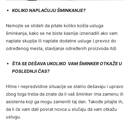
KOLIKO NAPLAĆUJU ŠMINKANJE?
Nemojte se stideti da pitate koliko košta usluga
šminkanja, kako se ne biste kasnije iznenadili ako vam
naplate skuplje ili naplate dodatne usluge ( prevoz do
određenog mesta, stavljanje određenih proizvoda itd)
ŠTA SE DEŠAVA UKOLIKO VAM ŠMINKER OTKAŽE U
POSLEDNJI ČAS?
Hitne i nepredvidive situacije se stalno dešavaju i upravo
zbog toga treba da znate da li vaš šminker ima zamenu ili
asistenta koji ga mogu zameniti taj dan. Takođe pitajte ih,
da li će vam dati povrat novca u slučaju da vam otkažu
uslugu.