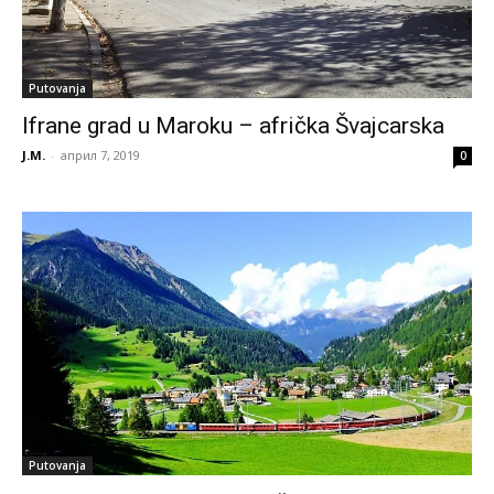
Putovanja
Ifrane grad u Maroku – afrička Švajcarska
J.M.
-
април 7, 2019
0
Putovanja