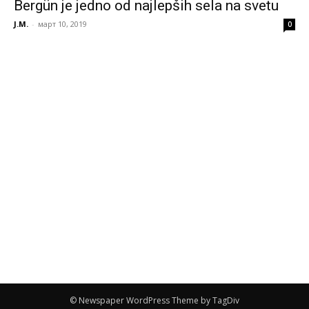
Bergün je jedno od najlepših sela na svetu
J.M.
-
март 10, 2019
0
© Newspaper WordPress Theme by TagDiv