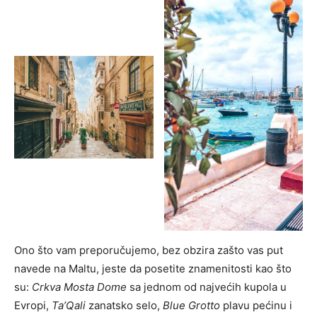
Ono što vam preporučujemo, bez obzira zašto vas put
navede na Maltu, jeste da posetite znamenitosti kao što
su:
Crkva Mosta Dome
sa jednom od najvećih kupola u
Evropi,
Ta’Qali
zanatsko selo,
Blue Grotto
plavu pećinu i