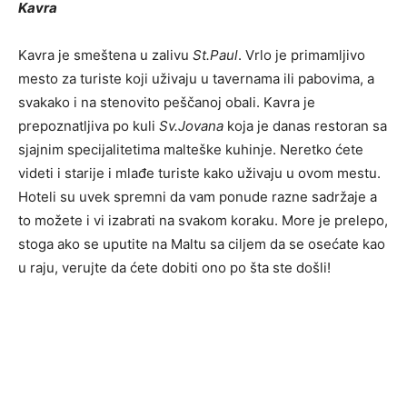
Kavra
Kavra je smeštena u zalivu
St.Paul
. Vrlo je primamljivo
mesto za turiste koji uživaju u tavernama ili pabovima, a
svakako i na stenovito peščanoj obali. Kavra je
prepoznatljiva po kuli
Sv.Jovana
koja je danas restoran sa
sjajnim specijalitetima malteške kuhinje. Neretko ćete
videti i starije i mlađe turiste kako uživaju u ovom mestu.
Hoteli su uvek spremni da vam ponude razne sadržaje a
to možete i vi izabrati na svakom koraku. More je prelepo,
stoga ako se uputite na Maltu sa ciljem da se osećate kao
u raju, verujte da ćete dobiti ono po šta ste došli!