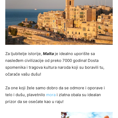
Za ljubitelje istorije,
Malta
je idealno uporište sa
nasleđem civilizacije od preko 7000 godina! Dosta
spomenika i tragova kultura naroda koji su boravili tu,
očaraće vašu dušu!
Za one koji žele samo dobro da se odmore i oporave i
telo i dušu, plavetnilo
mora
i zlatna obala su idealan
prizor da se osećate kao u raju!