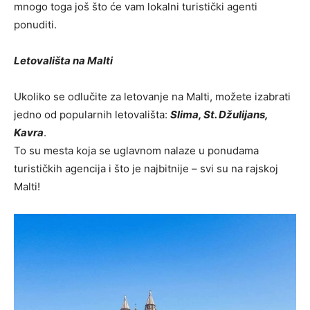
mnogo toga još što će vam lokalni turistički agenti
ponuditi.
Letovališta na Malti
Ukoliko se odlučite za letovanje na Malti, možete izabrati
jedno od popularnih letovališta:
Slima, St. Džulijans,
Kavra
.
To su mesta koja se uglavnom nalaze u ponudama
turističkih agencija i što je najbitnije – svi su na rajskoj
Malti!