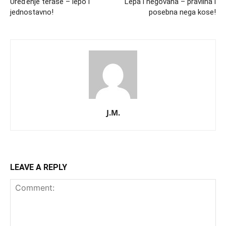
Uređenje terase – lepo i
Lepa i negovana – pravilna i
jednostavno!
posebna nega kose!
J.M.
LEAVE A REPLY