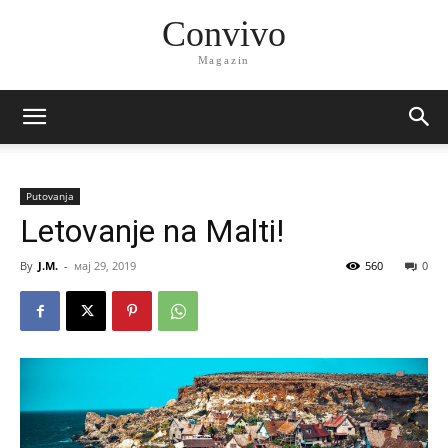
Convivo
Magazin
Putovanja
Letovanje na Malti!
By
J.M.
-
мај 29, 2019
560
0