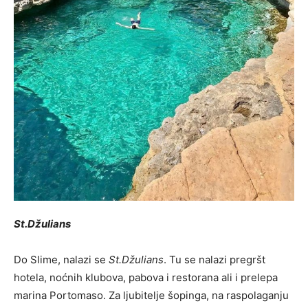
St.Džulians
Do Slime, nalazi se
St.Džulians
. Tu se nalazi pregršt
hotela, noćnih klubova, pabova i restorana ali i prelepa
marina Portomaso. Za ljubitelje šopinga, na raspolaganju