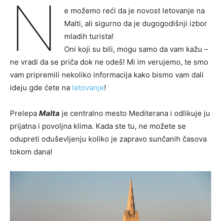
N
e možemo reći da je novost letovanje na
Malti, ali sigurno da je dugogodišnji izbor
mladih turista!
Oni koji su bili, mogu samo da vam kažu –
ne vradi da se priča dok ne odeš! Mi im verujemo, te smo
vam pripremili nekoliko informacija kako bismo vam dali
ideju gde ćete na
letovanje
!
Prelepa
Malta
je centralno mesto Mediterana i odlikuje ju
prijatna i povoljna klima. Kada ste tu, ne možete se
odupreti oduševljenju koliko je zapravo sunčanih časova
tokom dana!