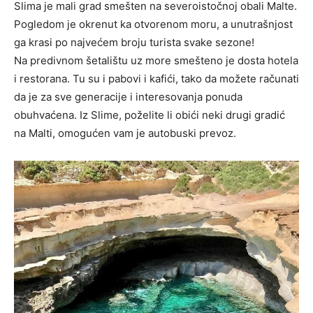
Slima je mali grad smešten na severoistočnoj obali Malte.
Pogledom je okrenut ka otvorenom moru, a unutrašnjost
ga krasi po najvećem broju turista svake sezone!
Na predivnom šetalištu uz more smešteno je dosta hotela
i restorana. Tu su i pabovi i kafići, tako da možete računati
da je za sve generacije i interesovanja ponuda
obuhvaćena. Iz Slime, poželite li obići neki drugi gradić
na Malti, omogućen vam je autobuski prevoz.