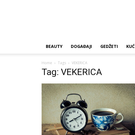
BEAUTY
DOGAĐAJI
GEDŽETI
KUĆ
Home
Tags
VEKERICA
Tag: VEKERICA