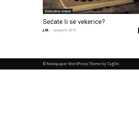
Slobodno vreme
Sećate li se vekerice?
J.M.
-
април 8, 2019
© Newspaper WordPress Theme by TagDiv