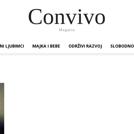
Convivo
Magazin
NI LJUBIMCI
MAJKA I BEBE
ODRŽIVI RAZVOJ
SLOBODNO