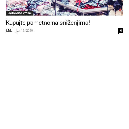
Slobodno vreme
Kupujte pametno na sniženjima!
J.M.
-
јул 19, 2019
0