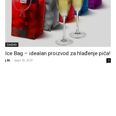
Gedžeti
Ice Bag – idealan proizvod za hlađenje pića!
J.M.
-
март 30, 2019
0