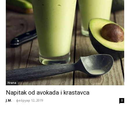
Hrana
Napitak od avokada i krastavca
J.M.
-
фебруар 12, 2019
0