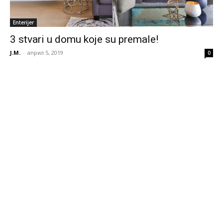
Enterijer
3 stvari u domu koje su premale!
J.M.
-
април 5, 2019
0