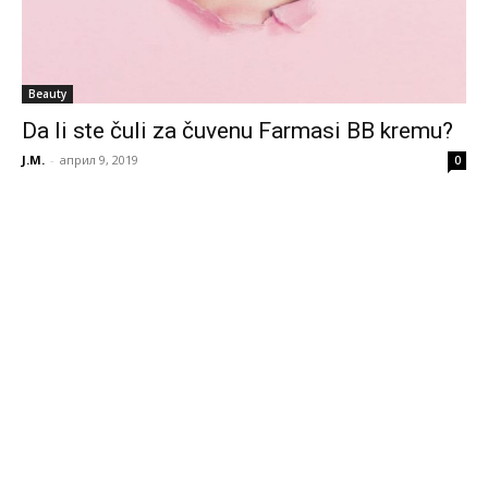
Beauty
Da li ste čuli za čuvenu Farmasi BB kremu?
J.M.
-
април 9, 2019
0