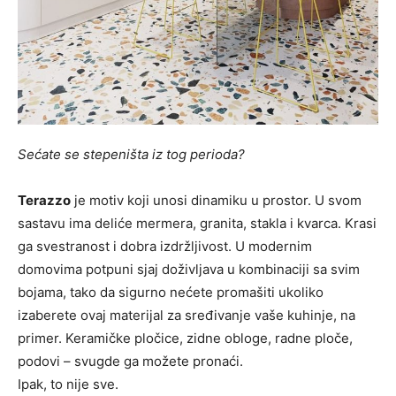
Sećate se stepeništa iz tog perioda?
Terazzo
je motiv koji unosi dinamiku u prostor. U svom
sastavu ima deliće mermera, granita, stakla i kvarca. Krasi
ga svestranost i dobra izdržljivost. U modernim
domovima potpuni sjaj doživljava u kombinaciji sa svim
bojama, tako da sigurno nećete promašiti ukoliko
izaberete ovaj materijal za sređivanje vaše kuhinje, na
primer. Keramičke pločice, zidne obloge, radne ploče,
podovi – svugde ga možete pronaći.
Ipak, to nije sve.