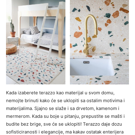
Kada izaberete terazzo kao materijal u svom domu,
nemojte brinuti kako će se uklopiti sa ostalim motivima i
materijalima. Sjajno se slaže i sa drvetom, kamenom i
mermerom. Kada su boje u pitanju, prepustite se mašti i
budite bez brige, sve će se uklopiti! Terazzo daje dozu
sofisticiranosti i elegancije, ma kakav ostatak enterijera