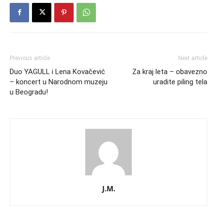
Previous article
Next article
Duo YAGULL i Lena Kovačević
Za kraj leta – obavezno
– koncert u Narodnom muzeju
uradite piling tela
u Beogradu!
J.M.