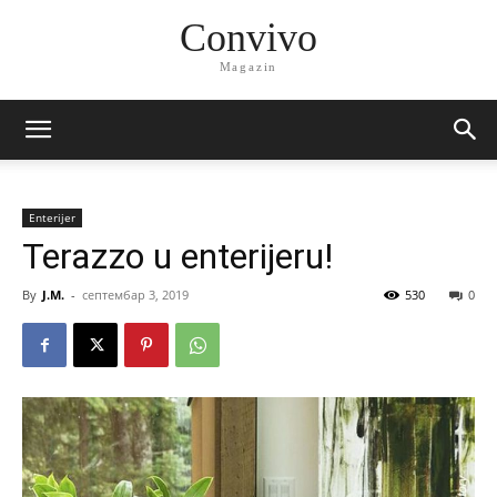
Convivo
Magazin
Enterijer
Terazzo u enterijeru!
By
J.M.
-
септембар 3, 2019
530
0