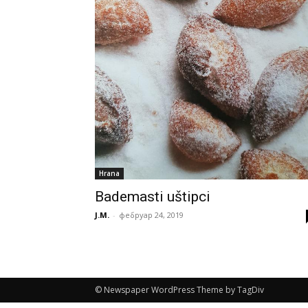
Hrana
Bademasti uštipci
J.M.
-
фебруар 24, 2019
© Newspaper WordPress Theme by TagDiv