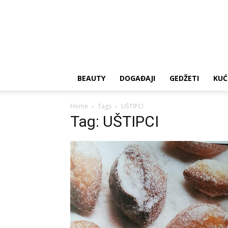
BEAUTY
DOGAĐAJI
GEDŽETI
KUĆ
Home
Tags
UŠTIPCI
Tag: UŠTIPCI