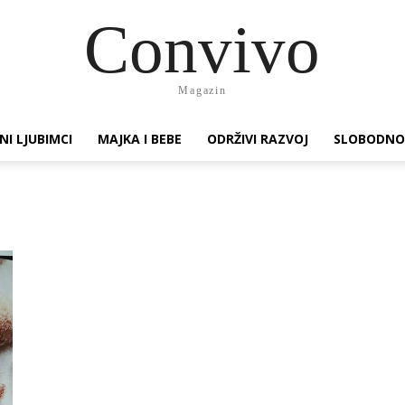
Convivo
Magazin
NI LJUBIMCI
MAJKA I BEBE
ODRŽIVI RAZVOJ
SLOBODNO