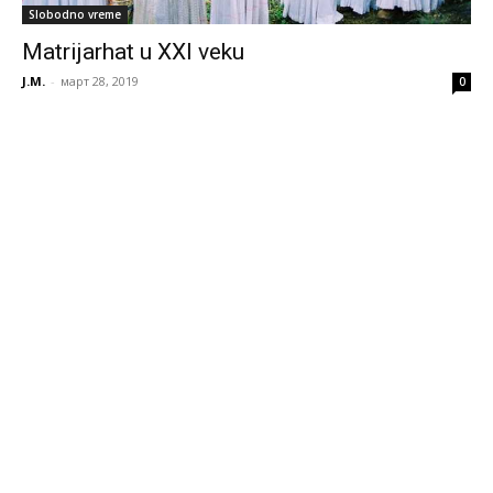
Slobodno vreme
Matrijarhat u XXI veku
J.M.
-
март 28, 2019
0