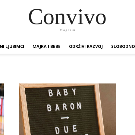
Convivo
Magazin
NI LJUBIMCI
MAJKA I BEBE
ODRŽIVI RAZVOJ
SLOBODNO