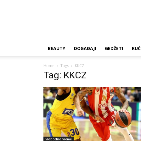
BEAUTY
DOGAĐAJI
GEDŽETI
KUĆ
Home
Tags
KKCZ
Tag: KKCZ
Slobodno vreme