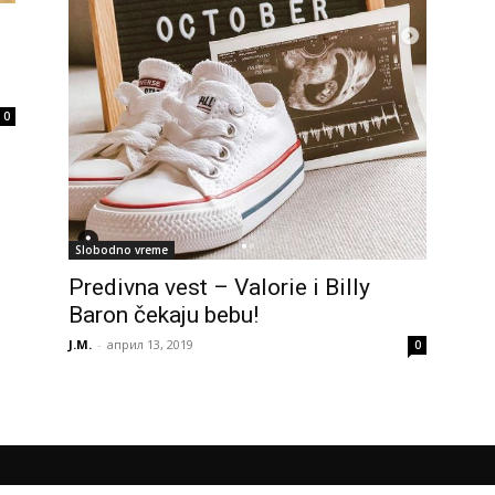
0
Slobodno vreme
Predivna vest – Valorie i Billy
Baron čekaju bebu!
J.M.
-
април 13, 2019
0