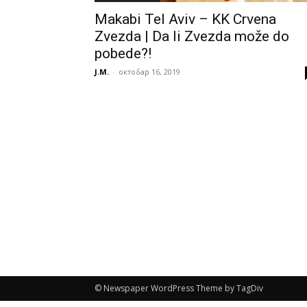
Makabi Tel Aviv – KK Crvena
Zvezda | Da li Zvezda može do
pobede?!
J.M.
-
октобар 16, 2019
© Newspaper WordPress Theme by TagDiv