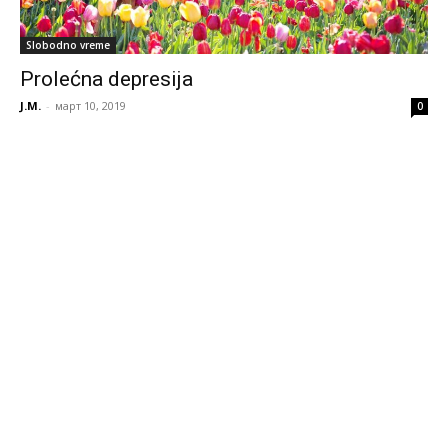
Slobodno vreme
Prolećna depresija
J.M.
-
март 10, 2019
0